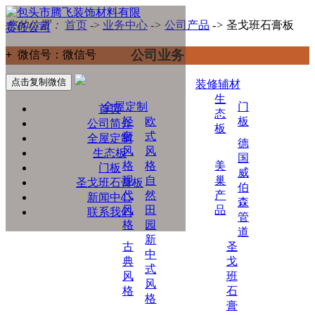
您的位置：
首页
->
业务中心
->
公司产品
->
圣戈班石膏板
公司业务
+
微信号：
微信号
点击复制微信
装修辅材
生
全屋定制
门
首页
态
轻
欧
板
公司简介
板
奢
式
全屋定制
德
风
风
生态板
国
格
格
美
门板
威
现
自
巢
圣戈班石膏板
伯
代
然
产
新闻中心
森
风
田
品
联系我们
管
格
园
道
新
古
圣
中
典
戈
式
风
班
风
格
石
格
膏