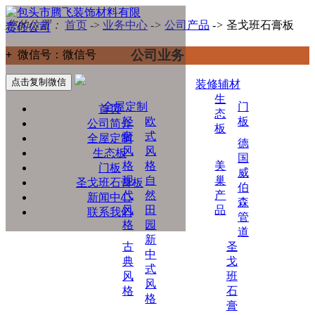
您的位置：
首页
->
业务中心
->
公司产品
->
圣戈班石膏板
公司业务
+
微信号：
微信号
点击复制微信
装修辅材
生
全屋定制
门
首页
态
轻
欧
板
公司简介
板
奢
式
全屋定制
德
风
风
生态板
国
格
格
美
门板
威
现
自
巢
圣戈班石膏板
伯
代
然
产
新闻中心
森
风
田
品
联系我们
管
格
园
道
新
古
圣
中
典
戈
式
风
班
风
格
石
格
膏