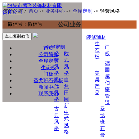
您的位置：
首页
->
业务中心
->
全屋定制
->
轻奢风格
公司业务
+
微信号：
微信号
点击复制微信
装修辅材
生
全屋定制
门
首页
态
轻
欧
板
公司简介
板
奢
式
全屋定制
德
风
风
生态板
国
格
格
美
门板
威
现
自
巢
圣戈班石膏板
伯
代
然
产
新闻中心
森
风
田
品
联系我们
管
格
园
道
新
古
圣
中
典
戈
式
风
班
风
格
石
格
膏