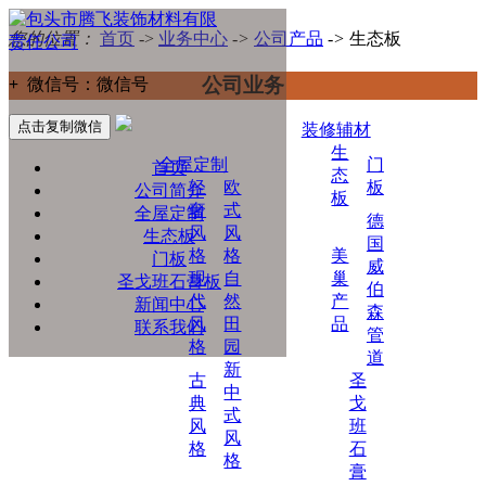
您的位置：
首页
->
业务中心
->
公司产品
->
生态板
公司业务
+
微信号：
微信号
点击复制微信
装修辅材
生
全屋定制
门
首页
态
轻
欧
板
公司简介
板
奢
式
全屋定制
德
风
风
生态板
国
格
格
美
门板
威
现
自
巢
圣戈班石膏板
伯
代
然
产
新闻中心
森
风
田
品
联系我们
管
格
园
道
新
古
圣
中
典
戈
式
风
班
风
格
石
格
膏