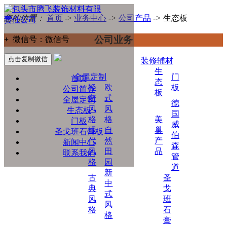
您的位置：
首页
->
业务中心
->
公司产品
->
生态板
公司业务
+
微信号：
微信号
点击复制微信
装修辅材
生
全屋定制
门
首页
态
轻
欧
板
公司简介
板
奢
式
全屋定制
德
风
风
生态板
国
格
格
美
门板
威
现
自
巢
圣戈班石膏板
伯
代
然
产
新闻中心
森
风
田
品
联系我们
管
格
园
道
新
古
圣
中
典
戈
式
风
班
风
格
石
格
膏