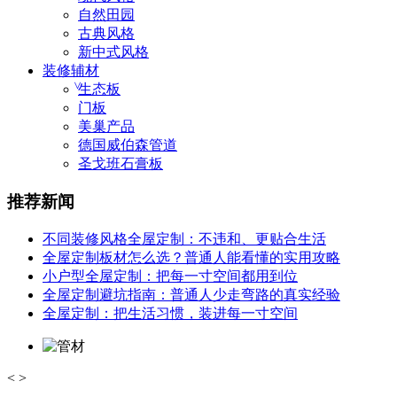
自然田园
古典风格
新中式风格
装修辅材
生态板
门板
美巢产品
德国威伯森管道
圣戈班石膏板
推荐新闻
不同装修风格全屋定制：不违和、更贴合生活
全屋定制板材怎么选？普通人能看懂的实用攻略
小户型全屋定制：把每一寸空间都用到位
全屋定制避坑指南：普通人少走弯路的真实经验
全屋定制：把生活习惯，装进每一寸空间
<
>