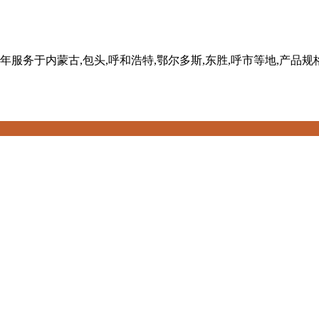
务于内蒙古,包头,呼和浩特,鄂尔多斯,东胜,呼市等地,产品规格