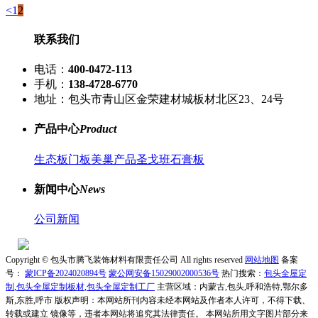
<
1
2
联系我们
电话：
400-0472-113
手机：
138-4728-6770
地址：包头市青山区金荣建材城板材北区23、24号
产品中心
Product
生态板
门板
美巢产品
圣戈班石膏板
新闻中心
News
公司新闻
Copyright © 包头市腾飞装饰材料有限责任公司 All rights reserved
网站地图
备案
号：
蒙ICP备2024020894号
蒙公网安备15029002000536号
热门搜索：
包头全屋定
制
,
包头全屋定制板材
,
包头全屋定制工厂
主营区域：内蒙古,包头,呼和浩特,鄂尔多
斯,东胜,呼市
版权声明：本网站所刊内容未经本网站及作者本人许可，不得下载、
转载或建立 镜像等，违者本网站将追究其法律责任。 本网站所用文字图片部分来