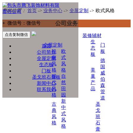
您的位置：
首页
->
业务中心
->
全屋定制
->
欧式风格
公司业务
+
微信号：
微信号
点击复制微信
装修辅材
生
全屋定制
门
首页
态
轻
欧
板
公司简介
板
奢
式
全屋定制
德
风
风
生态板
国
格
格
美
门板
威
现
自
巢
圣戈班石膏板
伯
代
然
产
新闻中心
森
风
田
品
联系我们
管
格
园
道
新
古
圣
中
典
戈
式
风
班
风
格
石
格
膏